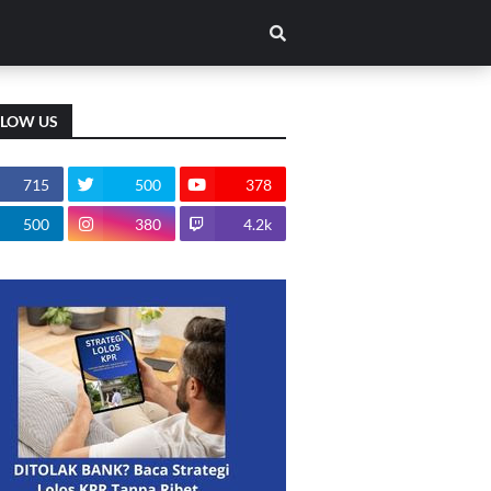
LLOW US
715
500
378
500
380
4.2k