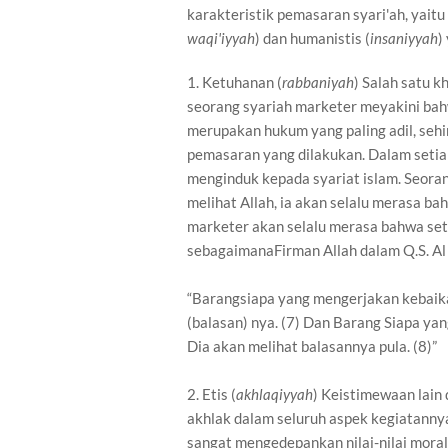
karakteristik pemasaran syari'ah, yaitu
waqi'iyyah
) dan humanistis (
insaniyyah
)
1. Ketuhanan (
rabbaniyah
) Salah satu k
seorang syariah marketer meyakini ba
merupakan hukum yang paling adil, seh
pemasaran yang dilakukan. Dalam setiap
menginduk kepada syariat islam. Seora
melihat Allah, ia akan selalu merasa b
marketer akan selalu merasa bahwa seti
sebagaimanaFirman Allah dalam Q.S. Al -
“Barangsiapa yang mengerjakan kebaika
(balasan) nya. (7) Dan Barang Siapa ya
Dia akan melihat balasannya pula. (8)”
2. Etis (
akhlaqiyyah
) Keistimewaan lain
akhlak dalam seluruh aspek kegiatanny
sangat mengedepankan nilai-nilai moral 