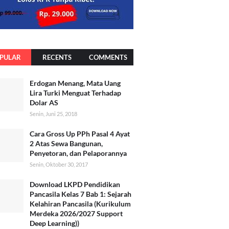
PULAR
RECENTS
COMMENTS
Erdogan Menang, Mata Uang
Lira Turki Menguat Terhadap
Dolar AS
Senin, Juni 25, 2018
Cara Gross Up PPh Pasal 4 Ayat
2 Atas Sewa Bangunan,
Penyetoran, dan Pelaporannya
Senin, Oktober 30, 2017
Download LKPD Pendidikan
Pancasila Kelas 7 Bab 1: Sejarah
Kelahiran Pancasila (Kurikulum
Merdeka 2026/2027 Support
Deep Learning))