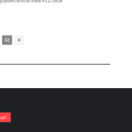
.php/pionir/article/view/452/380#