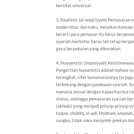
bersifat universal.
3. Realistis (
al-waqi'iyyah
) Pemasaran sy
modernitas, dan kaku, melaikan konsep 
berarti para pemasar itu harus berpen
syariah marketer harus lah tetap berpe
gaya berpakaian yang dikenakan.
4. Humanistis (
insaniyyah
) Keistimewaan
Pengertian humanistis adalah bahwa sy
terangkat, sifat kemanusiannya terjaga 
terkekang dengan panduaan syariah. Sya
manusia sesuai dengan kapasitasnya ta
status, sehingga pemasaran syariah bers
(akhlak) yang menjadi prinsip-prinsip s
taqwa, shiddiq, al-adl, khidmah, amanah,
sangka, tidak suka menjelek-jelekan da