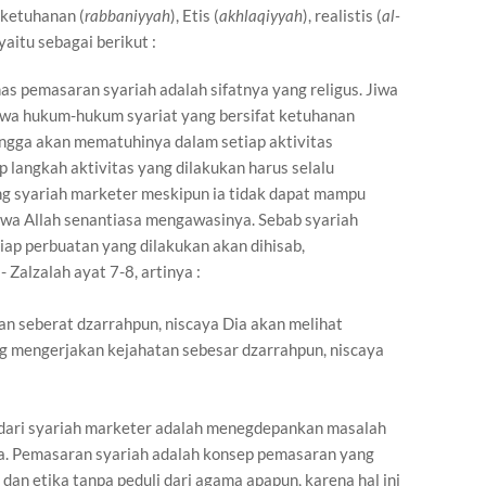
 ketuhanan (
rabbaniyyah
), Etis (
akhlaqiyyah
), realistis (
al-
 yaitu sebagai berikut :
has pemasaran syariah adalah sifatnya yang religus. Jiwa
hwa hukum-hukum syariat yang bersifat ketuhanan
ingga akan mematuhinya dalam setiap aktivitas
 langkah aktivitas yang dilakukan harus selalu
ng syariah marketer meskipun ia tidak dapat mampu
ahwa Allah senantiasa mengawasinya. Sebab syariah
ap perbuatan yang dilakukan akan dihisab,
 Zalzalah ayat 7-8, artinya :
n seberat dzarrahpun, niscaya Dia akan melihat
ng mengerjakan kejahatan sebesar dzarrahpun, niscaya
 dari syariah marketer adalah menegdepankan masalah
a. Pemasaran syariah adalah konsep pemasaran yang
dan etika tanpa peduli dari agama apapun, karena hal ini