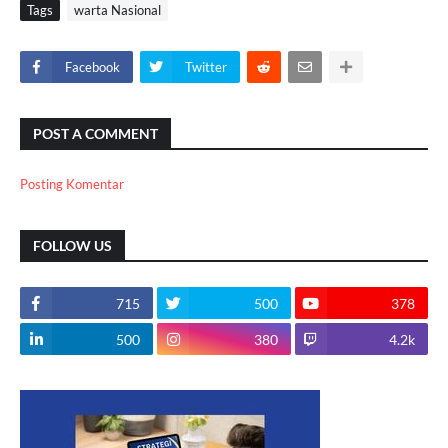
Tags
warta Nasional
Facebook
Twitter
POST A COMMENT
Posting Komentar
FOLLOW US
715
500
378
500
380
4.2k