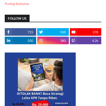
Posting Komentar
FOLLOW US
715
500
378
500
380
4.2k