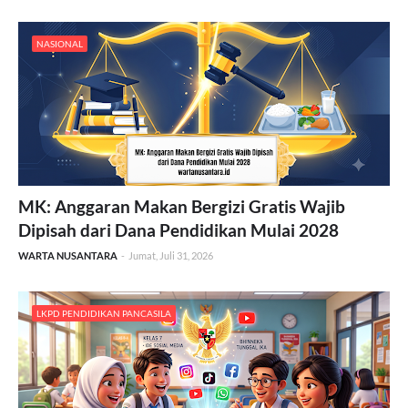
NASIONAL
MK: Anggaran Makan Bergizi Gratis Wajib
Dipisah dari Dana Pendidikan Mulai 2028
WARTA NUSANTARA
-
Jumat, Juli 31, 2026
LKPD PENDIDIKAN PANCASILA