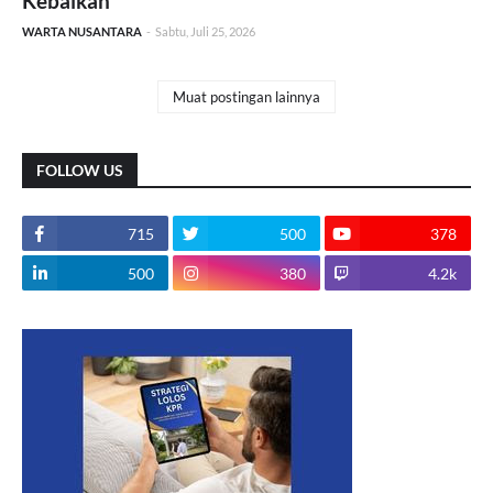
Kebaikan
WARTA NUSANTARA
-
Sabtu, Juli 25, 2026
Muat postingan lainnya
FOLLOW US
715
500
378
500
380
4.2k