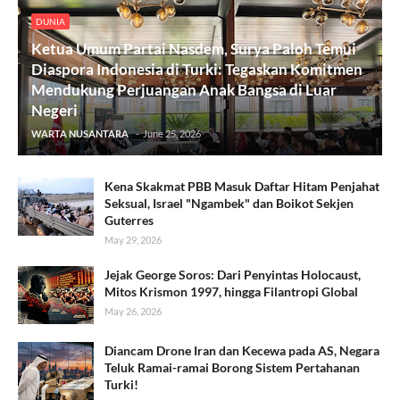
DUNIA
Ketua Umum Partai Nasdem, Surya Paloh Temui
Diaspora Indonesia di Turki: Tegaskan Komitmen
Mendukung Perjuangan Anak Bangsa di Luar
Negeri
WARTA NUSANTARA
-
June 25, 2026
Kena Skakmat PBB Masuk Daftar Hitam Penjahat
Seksual, Israel "Ngambek" dan Boikot Sekjen
Guterres
May 29, 2026
Jejak George Soros: Dari Penyintas Holocaust,
Mitos Krismon 1997, hingga Filantropi Global
May 26, 2026
Diancam Drone Iran dan Kecewa pada AS, Negara
Teluk Ramai-ramai Borong Sistem Pertahanan
Turki!