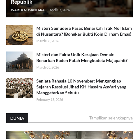
Republik
WARTA NUSANTARA
-
April 07, 2026
Misteri Samudera Pasai: Benarkah Titik Nol Islam
di Nusantara? (Bongkar Bukti Koin Dirham Emas)
March 08, 2026
Misteri dan Fakta Unik Kerajaan Demak:
Benarkah Raden Patah Mengkudeta Majapahit?
March 03, 2026
Senjata Rahasia 10 November: Mengungkap
Sejarah Resolusi Jihad KH Hasyim Asy'ari yang
Menggetarkan Sekutu
February 15, 2026
DUNIA
Tampilkan selengkapnya