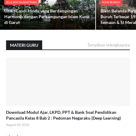
JELAJAH NUSANTARA
HARI BURUH
Unik! Candi Hindu yang Berdampingan
Bikin Belanda Pan
Harmonis dengan Perkampungan Islam Kuno
Buruh Terbesar 1
di Garut
Semaun & SI Mera
MATERI GURU
Tampilkan selengkapnya
Download Modul Ajar, LKPD, PPT & Bank Soal Pendidikan
Pancasila Kelas 8 Bab 2 : Pedoman Negaraku (Deep Learning)
August 04, 2026