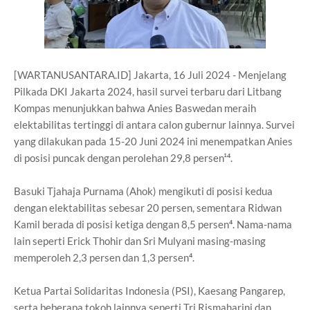
[WARTANUSANTARA.ID] Jakarta, 16 Juli 2024 - Menjelang
Pilkada DKI Jakarta 2024, hasil survei terbaru dari Litbang
Kompas menunjukkan bahwa Anies Baswedan meraih
elektabilitas tertinggi di antara calon gubernur lainnya. Survei
yang dilakukan pada 15-20 Juni 2024 ini menempatkan Anies
di posisi puncak dengan perolehan 29,8 persen¹⁴.
Basuki Tjahaja Purnama (Ahok) mengikuti di posisi kedua
dengan elektabilitas sebesar 20 persen, sementara Ridwan
Kamil berada di posisi ketiga dengan 8,5 persen⁴. Nama-nama
lain seperti Erick Thohir dan Sri Mulyani masing-masing
memperoleh 2,3 persen dan 1,3 persen⁴.
Ketua Partai Solidaritas Indonesia (PSI), Kaesang Pangarep,
serta beberapa tokoh lainnya seperti Tri Rismaharini dan