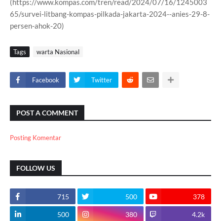
(https://www.kompas.com/tren/read/2024/07/16/1245003
65/survei-litbang-kompas-pilkada-jakarta-2024--anies-29-8-
persen-ahok-20)
Tags
warta Nasional
Facebook
Twitter
POST A COMMENT
Posting Komentar
FOLLOW US
715
500
378
500
380
4.2k