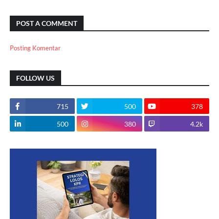
POST A COMMENT
Posting Komentar
FOLLOW US
715
500
378
500
380
4.2k