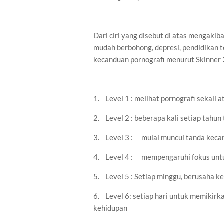
Dari ciri yang disebut di atas mengakib
mudah berbohong, depresi, pendidikan t
kecanduan pornografi menurut Skinner 
1.
Level 1 : melihat pornografi sekali 
2.
Level 2 : beberapa kali setiap tahun 
3.
Level 3 :
mulai muncul tanda kecan
4.
Level 4 :
mempengaruhi fokus untuk
5.
Level 5 : Setiap minggu, berusaha 
6.
Level 6: setiap hari untuk memikir
kehidupan