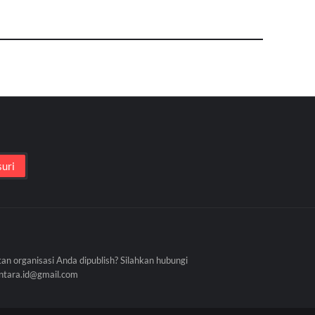
tan organisasi Anda dipublish? Silahkan hubungi
antara.id@gmail.com