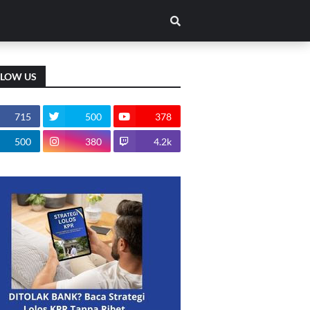
LLOW US
715
500
378
500
380
4.2k