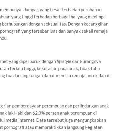
t mempunyai dampak yang besar terhadap perubahan
ntahuan yang tinggi terhadap berbagai hal yang menimpa
g berhubungan dengan seksualitas. Dengan kecanggihan
ornografi yang tersebar luas dan banyak sekali remaja
ndu.
ernet yang diperburuk dengan
lifestyle
dan kurangnya
tan terlalu tinggi, kekerasan pada anak, tidak tahu
orang tua dan lingkungan dapat memicu remaja untuk dapat
terian pemberdayaan perempuan dan perlindungan anak
k laki-laki dan 62,3% persen anak perempuan di
lui media internet. Data tersebut juga mengungkapkan
ibat pornografi atau mempraktikkan langsung kegiatan