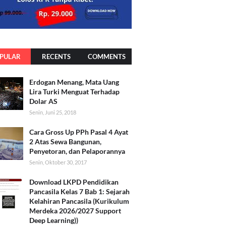
PULAR
RECENTS
COMMENTS
Erdogan Menang, Mata Uang
Lira Turki Menguat Terhadap
Dolar AS
Senin, Juni 25, 2018
Cara Gross Up PPh Pasal 4 Ayat
2 Atas Sewa Bangunan,
Penyetoran, dan Pelaporannya
Senin, Oktober 30, 2017
Download LKPD Pendidikan
Pancasila Kelas 7 Bab 1: Sejarah
Kelahiran Pancasila (Kurikulum
Merdeka 2026/2027 Support
Deep Learning))