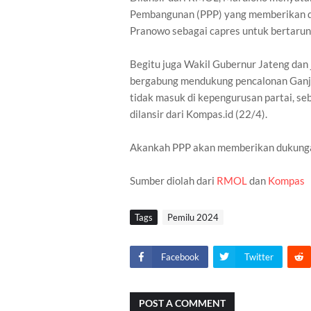
Pembangunan (PPP) yang memberikan d
Pranowo sebagai capres untuk bertarung
Begitu juga Wakil Gubernur Jateng dan ju
bergabung mendukung pencalonan Ganjar
tidak masuk di kepengurusan partai, seb
dilansir dari Kompas.id (22/4).
Akankah PPP akan memberikan dukungan 
Sumber diolah dari
RMOL
dan
Kompas
Tags
Pemilu 2024
Facebook
Twitter
POST A COMMENT