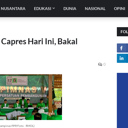
H NUSANTARA
EDUKASI
DUNIA
NASIONAL
OPINI
FO
pres Hari Ini, Bakal
0
Rampinas PPP/Foto : RMOL)