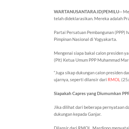
WARTANUSANTARA.ID|PEMILU--
Me
telah dideklarasikan. Mereka adalah Pr
Partai Persatuan Pembangunan (PPP) ha
Pimpinan Nasional di Yogyakarta.
Mengenai siapa bakal calon presiden y
(Plt) Ketua Umum PPP Muhammad Mard
“Juga sikap dukungan calon presiden da
ujarnya, seperti dilansir dari
RMOL
(25
Siapakah Capres yang Diumumkan PP
Jika dilihat dari beberapa pernyataan 
dukungan kepada Ganjar.
Dilansir dari RMOL, Mardiono menyata