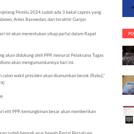
njelang Pemilu 2024 sudah ada 3 bakal capres yang
abowo, Anies Baswedan, dan terakhir Ganjar.
ri ini akan menentukan sikap partai dalam Rapat
PO
ang akan didukung oleh PPP, menurut Pelaksana Tugas
iono akan mengumumkannya hari ini.
n calon wakil presiden akan diumumkan besok (Rabu),”
/4)
P?
dari elit PPP, kemungkinan besar akan memberikan
kan sudah banyak arus bawah Partai Persatuan