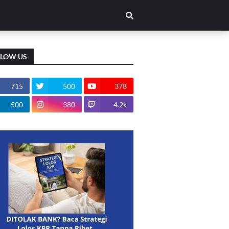
LLOW US
715
500
378
500
380
4.2k