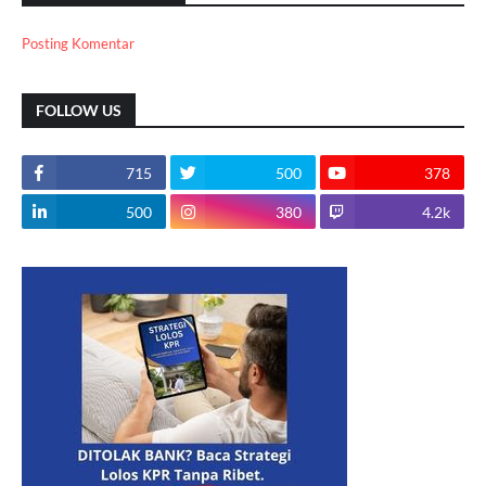
Posting Komentar
FOLLOW US
715
500
378
500
380
4.2k