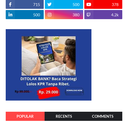
715
500
378
500
380
4.2k
POPULAR
RECENTS
COMMENTS