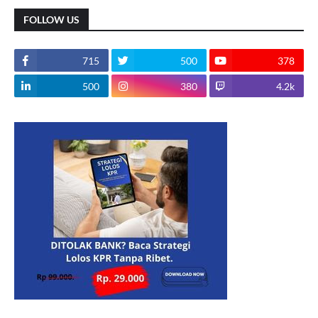
FOLLOW US
715
500
378
500
380
4.2k