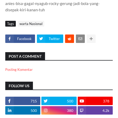
anies-bisa-gagal-nyagub-rocky-gerung-jadi-bola-yang-
disepak-kiri-kanan-tuh
Tags
warta Nasional
Facebook
Twitter
POST A COMMENT
Posting Komentar
FOLLOW US
715
500
378
500
380
4.2k