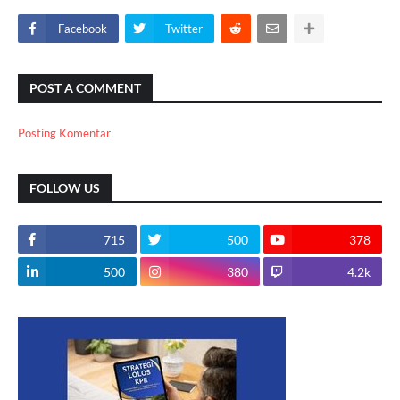
Facebook
Twitter
POST A COMMENT
Posting Komentar
FOLLOW US
715
500
378
500
380
4.2k