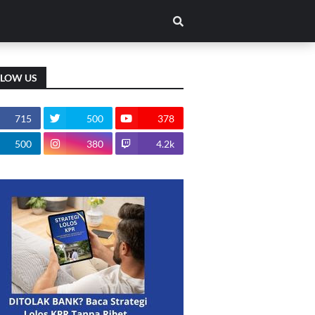
LLOW US
715
500
378
500
380
4.2k