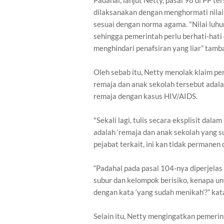
Padahal, lanjut Netty, pasal 98 di PP 
dilaksanakan dengan menghormati nilai
sesuai dengan norma agama. "Nilai luh
sehingga pemerintah perlu berhati-hati
menghindari penafsiran yang liar” tamb
Oleh sebab itu, Netty menolak klaim 
remaja dan anak sekolah tersebut adala
remaja dengan kasus HIV/AIDS.
"Sekali lagi, tulis secara eksplisit da
adalah ‘remaja dan anak sekolah yang su
pejabat terkait, ini kan tidak permanen 
“Padahal pada pasal 104-nya diperjelas
subur dan kelompok berisiko, kenapa un
dengan kata ‘yang sudah menikah’?” kat
Selain itu, Netty mengingatkan pemerin