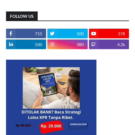
FOLLOW US
715
500
378
500
380
4.2k