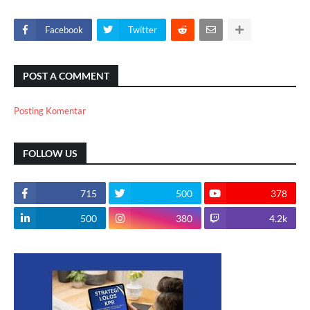
Facebook
Twitter
POST A COMMENT
Posting Komentar
FOLLOW US
715
500
378
500
380
4.2k