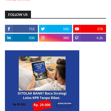
FOLLOW US
715
500
378
500
380
4.2k