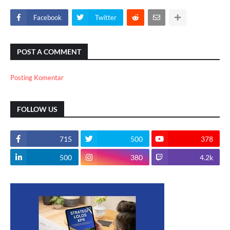
Facebook
Twitter
POST A COMMENT
Posting Komentar
FOLLOW US
715
500
378
500
380
4.2k