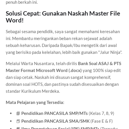
penuh berkah ini.
Solusi Cepat: Gunakan Naskah Master File
Word!
Sebagai sesama pendidik, saya sangat memahami keresahan
ini. Membantu meringankan beban rekan sejawat adalah
sebuah keharusan. Daripada Bapak/Ibu mengetik dari awal
yang berisiko pada kelelahan, lebih baik gunakan "Jalur Ninja".
Melalui Warta Nusantara, telah dirilis
Bank Soal ASAJ & PTS
Master Format Microsoft Word (.docx)
yang 100% siap edit
dan siap cetak. Naskah ini disusun sangat komprehensif,
dominan soal HOTS, dan pastinya sudah disesuaikan dengan
standar Kurikulum Merdeka.
Mata Pelajaran yang Tersedia:
📘
Pendidikan PANCASILA SMP/MTs
(Kelas 7, 8, 9)
📕
Pendidikan PANCASILA SMA/SMK
(Fase E & F)
📙
Ilmu Pengetahuan Sosial (IPS) SMP/MTs
(Terpadu: