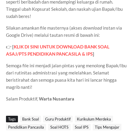
seperti beribadah dan mendampingi keluarga di rumah.
Tinggal ubah Kopsurat Sekolah, dan naskah ujian Bapak/Ibu
sudah beres!
Silakan amankan file masternya (akses
download
instan via
Google Drive) melalui tautan resmi di bawah ini:
👉
[
KLIK DI SINI UNTUK DOWNLOAD BANK SOAL
ASAJ/PTS PENDIDIKAN PANCASILA & IPS
]
Semoga file ini menjadi jalan pintas yang menolong Bapak/Ibu
dari rutinitas administrasi yang melelahkan. Selamat
beristirahat dan semoga puasa kita hari ini lancar hingga
magrib nanti!
Salam Produktif,
Warta Nusantara
Tags
Bank Soal
Guru Produktif
Kurikulum Merdeka
Pendidikan Pancasila
Soal HOTS
Soal IPS
Tips Mengajar