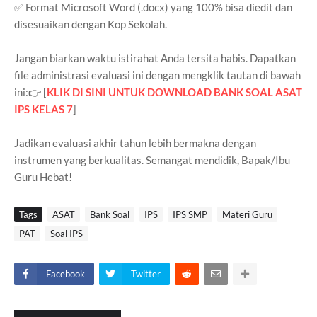
✅ Format Microsoft Word (.docx) yang 100% bisa diedit dan
disesuaikan dengan Kop Sekolah.
Jangan biarkan waktu istirahat Anda tersita habis. Dapatkan
file administrasi evaluasi ini dengan mengklik tautan di bawah
ini:👉 [
KLIK DI SINI UNTUK DOWNLOAD BANK SOAL ASAT
IPS KELAS 7
]
Jadikan evaluasi akhir tahun lebih bermakna dengan
instrumen yang berkualitas. Semangat mendidik, Bapak/Ibu
Guru Hebat!
Tags
ASAT
Bank Soal
IPS
IPS SMP
Materi Guru
PAT
Soal IPS
Facebook
Twitter