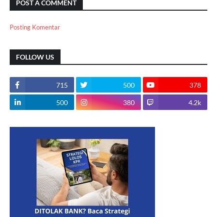
POST A COMMENT
Posting Komentar
FOLLOW US
715
500
378
500
380
4.2k