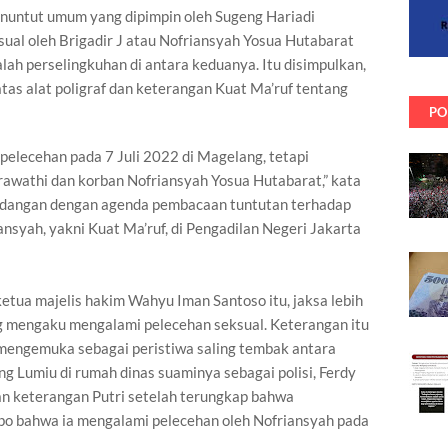
enuntut umum yang dipimpin oleh Sugeng Hariadi
ual oleh Brigadir J atau Nofriansyah Yosua Hutabarat
lah perselingkuhan di antara keduanya. Itu disimpulkan,
 atas alat poligraf dan keterangan Kuat Ma’ruf tentang
PO
 pelecehan pada 7 Juli 2022 di Magelang, tetapi
rawathi dan korban Nofriansyah Yosua Hutabarat,” kata
idangan dengan agenda pembacaan tuntutan terhadap
syah, yakni Kuat Ma’ruf, di Pengadilan Negeri Jakarta
etua majelis hakim Wahyu Iman Santoso itu, jaksa lebih
g mengaku mengalami pelecehan seksual. Keterangan itu
 mengemuka sebagai peristiwa saling tembak antara
ng Lumiu di rumah dinas suaminya sebagai polisi, Ferdy
an keterangan Putri setelah terungkap bahwa
bo bahwa ia mengalami pelecehan oleh Nofriansyah pada