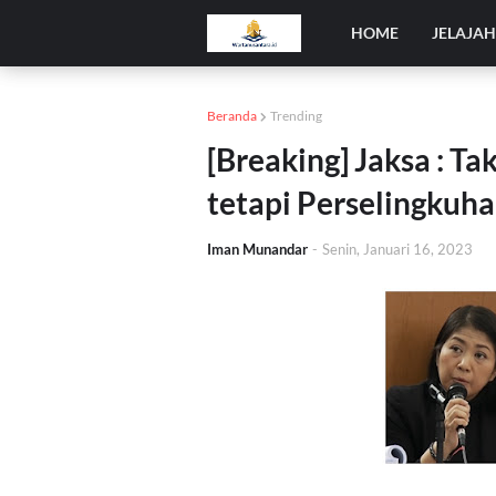
HOME
JELAJA
Beranda
Trending
[Breaking] Jaksa : T
tetapi Perselingkuha
Iman Munandar
-
Senin, Januari 16, 2023