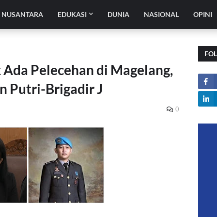
H NUSANTARA
EDUKASI
DUNIA
NASIONAL
OPINI
FO
ak Ada Pelecehan di Magelang,
n Putri-Brigadir J
0