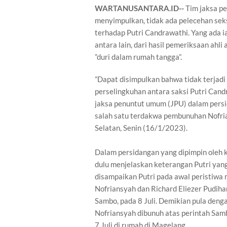
WARTANUSANTARA.ID--
Tim jaksa p
menyimpulkan, tidak ada pelecehan seks
terhadap Putri Candrawathi. Yang ada ia
antara lain, dari hasil pemeriksaan ahli
”duri dalam rumah tangga”.
”Dapat disimpulkan bahwa tidak terjadi
perselingkuhan antara saksi Putri Cand
jaksa penuntut umum (JPU) dalam pers
salah satu terdakwa pembunuhan Nofrian
Selatan, Senin (16/1/2023).
Dalam persidangan yang dipimpin oleh k
dulu menjelaskan keterangan Putri yan
disampaikan Putri pada awal peristiwa
Nofriansyah dan Richard Eliezer Pudiha
Sambo, pada 8 Juli. Demikian pula deng
Nofriansyah dibunuh atas perintah Sam
7 Juli di rumah di Magelang.