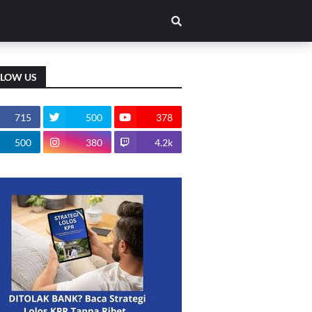
LLOW US
715
500
378
500
380
4.2k