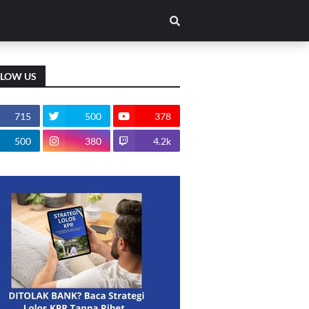
LLOW US
715
500
378
500
380
4.2k