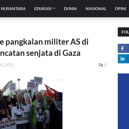
H NUSANTARA
EDUKASI
DUNIA
NASIONAL
OPINI
FO
e pangkalan militer AS di
ncatan senjata di Gaza
05, 2023
0