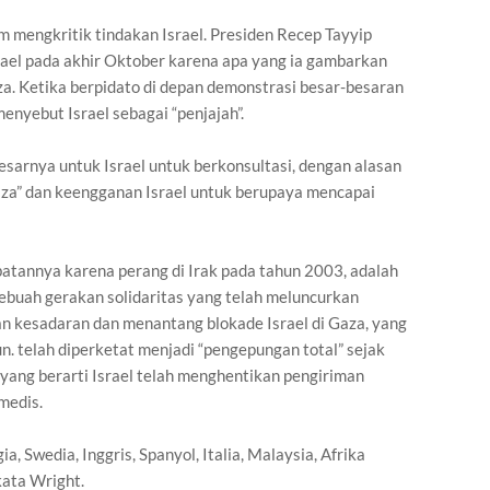
m mengkritik tindakan Israel. Presiden Recep Tayyip
ael pada akhir Oktober karena apa yang ia gambarkan
za. Ketika berpidato di depan demonstrasi besar-besaran
menyebut Israel sebagai “penjajah”.
esarnya untuk Israel untuk berkonsultasi, dengan alasan
aza” dan keengganan Israel untuk berupaya mencapai
batannya karena perang di Irak pada tahun 2003, adalah
 sebuah gerakan solidaritas yang telah meluncurkan
 kesadaran dan menantang blokade Israel di Gaza, yang
un. telah diperketat menjadi “pengepungan total” sejak
 yang berarti Israel telah menghentikan pengiriman
medis.
, Swedia, Inggris, Spanyol, Italia, Malaysia, Afrika
kata Wright.