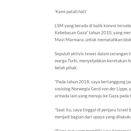
‘Kami patah hati’
LSM yang berada di balik konvoi terse
Kebebasan Gaza” tahun 2010, yang meru
Mavi Marmara, untuk mematahkan blok
Sepuluh aktivis tewas dalam serangan 
warga Turki, menyebabkan keretakan hub
belah pihak.
“Pada tahun 2018, saya bertanggung jaw
sosiolog Norwegia Gerd von der Lippe, 
armada lain yang menuju ke Gaza pada t
“Saat itu, saya tinggal di penjara Isra
menjadi bagian dari upaya yang dilakuk
“Siapa pun yang memiliki rasa kemanusi