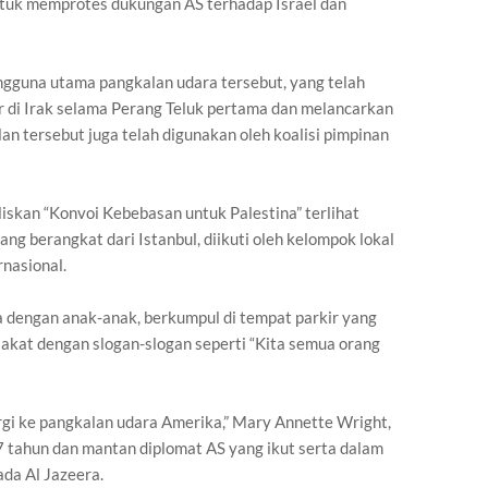
ntuk memprotes dukungan AS terhadap Israel dan
ngguna utama pangkalan udara tersebut, yang telah
 di Irak selama Perang Teluk pertama dan melancarkan
an tersebut juga telah digunakan oleh koalisi pimpinan
iskan “Konvoi Kebebasan untuk Palestina” terlihat
ng berangkat dari Istanbul, diikuti oleh kelompok lokal
rnasional.
a dengan anak-anak, berkumpul di tempat parkir yang
kat dengan slogan-slogan seperti “Kita semua orang
rgi ke pangkalan udara Amerika,” Mary Annette Wright,
7 tahun dan mantan diplomat AS yang ikut serta dalam
da Al Jazeera.