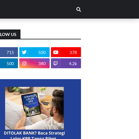
LLOW US
715
500
378
500
380
4.2k