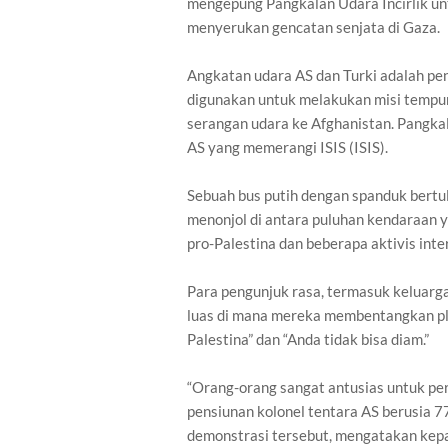
mengepung Pangkalan Udara Incirlik u
menyerukan gencatan senjata di Gaza.
Angkatan udara AS dan Turki adalah pe
digunakan untuk melakukan misi tempur
serangan udara ke Afghanistan. Pangkal
AS yang memerangi ISIS (ISIS).
Sebuah bus putih dengan spanduk bertul
menonjol di antara puluhan kendaraan ya
pro-Palestina dan beberapa aktivis inte
Para pengunjuk rasa, termasuk keluarg
luas di mana mereka membentangkan pla
Palestina” dan “Anda tidak bisa diam.”
“Orang-orang sangat antusias untuk pe
pensiunan kolonel tentara AS berusia 7
demonstrasi tersebut, mengatakan kepa