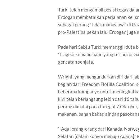
Turki telah mengambil posisi tegas dala
Erdogan membatalkan perjalanan ke Isr
sebagai perang “tidak manusiawi” di Ga
pro-Palestina pekan lalu, Erdogan juga 
Pada hari Sabtu Turki memanggil duta b
“tragedi kemanusiaan yang terjadi di G
gencatan senjata.
Wright, yang mengundurkan diri dari ja
bagian dari Freedom Flotilla Coalition,
beberapa kampanye untuk meningkatkan
kini telah berlangsung lebih dari 16 tah
perang dimulai pada tanggal 7 Oktober,
makanan, bahan bakar, air dan pasokan 
“[Ada] orang-orang dari Kanada, Norwegia
Selatan [dalam konvoi menuju Adana],” 