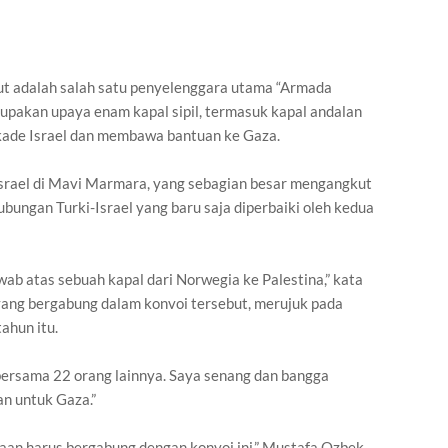
but adalah salah satu penyelenggara utama “Armada
pakan upaya enam kapal sipil, termasuk kapal andalan
ade Israel dan membawa bantuan ke Gaza.
Israel di Mavi Marmara, yang sebagian besar mengangkut
ungan Turki-Israel yang baru saja diperbaiki oleh kedua
ab atas sebuah kapal dari Norwegia ke Palestina,” kata
yang bergabung dalam konvoi tersebut, merujuk pada
ahun itu.
el bersama 22 orang lainnya. Saya senang dan bangga
an untuk Gaza.”
aan harus bergabung dengan konvoi ini,” Mustafa Ozbek,