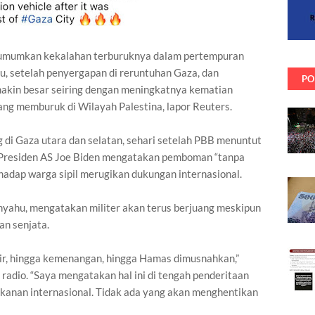
umumkan kekalahan terburuknya dalam pertempuran
bu, setelah penyergapan di reruntuhan Gaza, dan
PO
makin besar seiring dengan meningkatnya kematian
ang memburuk di Wilayah Palestina, lapor Reuters.
 di Gaza utara dan selatan, sehari setelah PBB menuntut
 Presiden AS Joe Biden mengatakan pemboman “tanpa
rhadap warga sipil merugikan dukungan internasional.
nyahu, mengatakan militer akan terus berjuang meskipun
an senjata.
ir, hingga kemenangan, hingga Hamas dimusnahkan,”
radio. “Saya mengatakan hal ini di tengah penderitaan
tekanan internasional. Tidak ada yang akan menghentikan