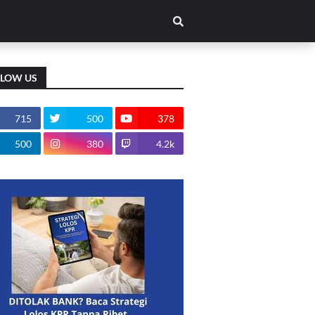
LLOW US
715
500
378
500
380
4.2k