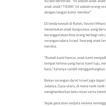
itu dan berteriak: “Ini adalah anak-an
anak-anak? TIDAK! Ini adalah orang-o
dengan tangan kotor mereka!”
Di tenda kemah di Rafah, Yasmin Mhani
menemukan anak bungsunya, yang berusi
beranggotakan lima orang berbagi satu
serangan udara Israel. Seorang anak t
mereka.
“Rumah kami hancur, anak kami menjadi
tempat kelima yang harus kami tuju, me
kaos,” katanya sambil menggantungkan p
Bekas serangan darat Israel juga dapat 
Jabalya, Gaza utara, di mana tank-tan
menghamburkan batu nisan serta memi
Sejak gencatan senjata selama semingg