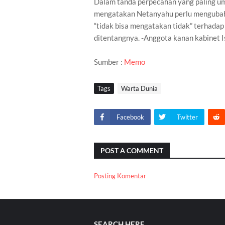
Dalam tanda perpecahan yang paling umu
mengatakan Netanyahu perlu mengubah p
“tidak bisa mengatakan tidak” terhadap
ditentangnya. -Anggota kanan kabinet I
Sumber :
Memo
Tags
Warta Dunia
Facebook
Twitter
POST A COMMENT
Posting Komentar
SEARCH HERE