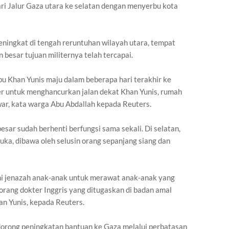
i Jalur Gaza utara ke selatan dengan menyerbu kota
ningkat di tengah reruntuhan wilayah utara, tempat
besar tujuan militernya telah tercapai.
bu Khan Yunis maju dalam beberapa hari terakhir ke
er untuk menghancurkan jalan dekat Khan Yunis, rumah
ar, kata warga Abu Abdallah kepada Reuters.
esar sudah berhenti berfungsi sama sekali. Di selatan,
uka, dibawa oleh selusin orang sepanjang siang dan
hi jenazah anak-anak untuk merawat anak-anak yang
eorang dokter Inggris yang ditugaskan di badan amal
an Yunis, kepada Reuters.
orong peningkatan bantuan ke Gaza melalui perbatasan