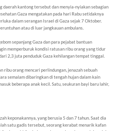
ung daerah kantong tersebut dan menyia-nyiakan sebagian
Kesehatan Gaza mengatakan pada hari Rabu setidaknya
rluka dalam serangan Israel di Gaza sejak 7 Oktober.
reruntuhan atau di luar jangkauan ambulans.
ebom sepanjang Gaza dan para pejabat bantuan
in memperburuk kondisi ratusan ribu orang yang tidur
dari 2,3 juta penduduk Gaza kehilangan tempat tinggal.
an ribu orang mencari perlindungan, jenazah sebuah
ara semalam dibaringkan di tengah hujan dalam kain
asuk beberapa anak kecil. Satu, seukuran bayi baru lahir,
h keponakannya, yang berusia 5 dan 7 tahun. Saat dia
alah satu gadis tersebut, seorang kerabat menarik kafan