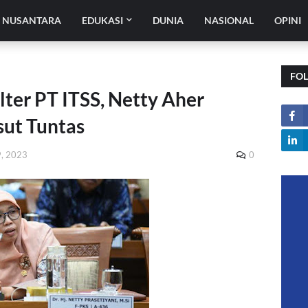
H NUSANTARA
EDUKASI
DUNIA
NASIONAL
OPINI
FO
ter PT ITSS, Netty Aher
ut Tuntas
9, 2023
0