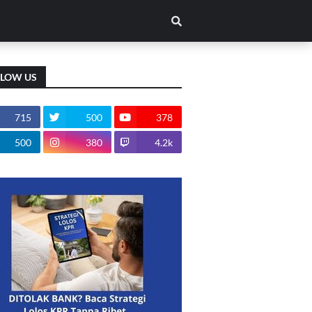
LLOW US
715
500
378
500
380
4.2k