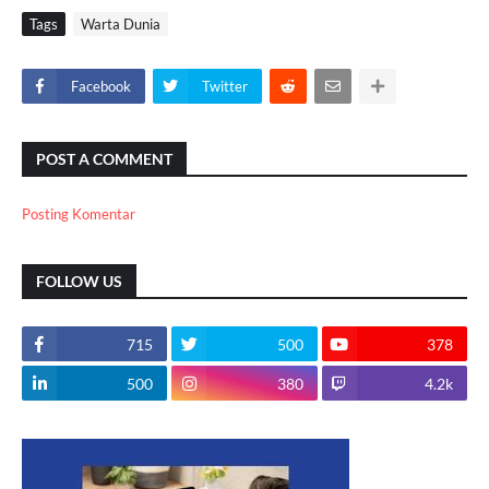
Tags
Warta Dunia
Facebook
Twitter
POST A COMMENT
Posting Komentar
FOLLOW US
715
500
378
500
380
4.2k