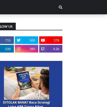
LLOW US
715
500
378
500
380
4.2k