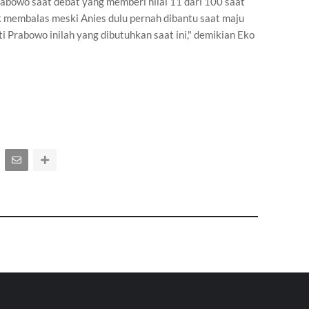
bowo saat debat yang memberi nilai 11 dari 100 saat
k membalas meski Anies dulu pernah dibantu saat maju
i Prabowo inilah yang dibutuhkan saat ini," demikian Eko