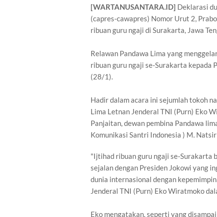
[WARTANUSANTARA.ID]
Deklarasi d
(capres-cawapres) Nomor Urut 2, Prab
ribuan guru ngaji di Surakarta, Jawa Ten
Relawan Pandawa Lima yang menggelar 
ribuan guru ngaji se-Surakarta kepada 
(28/1).
Hadir dalam acara ini sejumlah tokoh n
Lima Letnan Jenderal TNI (Purn) Eko W
Panjaitan, dewan pembina Pandawa li
Komunikasi Santri Indonesia ) M. Natsir S
"Ijtihad ribuan guru ngaji se-Surakar
sejalan dengan Presiden Jokowi yang ing
dunia internasional dengan kepemimpin
Jenderal TNI (Purn) Eko Wiratmoko dal
Eko mengatakan, seperti yang disampa