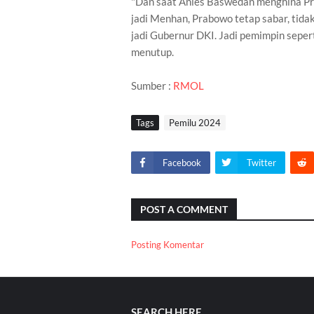
"Dan saat Anies Baswedan menghina Pra
jadi Menhan, Prabowo tetap sabar, tida
jadi Gubernur DKI. Jadi pemimpin sepert
menutup.
Sumber :
RMOL
Tags
Pemilu 2024
Facebook
Twitter
POST A COMMENT
Posting Komentar
SEARCH HERE