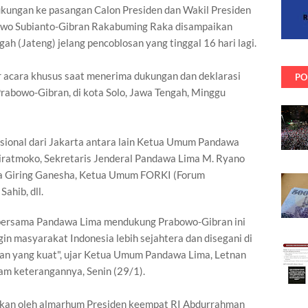
ukungan ke pasangan Calon Presiden dan Wakil Presiden
owo Subianto-Gibran Rakabuming Raka disampaikan
gah (Jateng) jelang pencoblosan yang tinggal 16 hari lagi.
acara khusus saat menerima dukungan dan deklarasi
PO
Prabowo-Gibran, di kota Solo, Jawa Tengah, Minggu
asional dari Jakarta antara lain Ketua Umum Pandawa
iratmoko, Sekretaris Jenderal Pandawa Lima M. Ryano
ma Giring Ganesha, Ketua Umum FORKI (Forum
ahib, dll.
ta bersama Pandawa Lima mendukung Prabowo-Gibran ini
in masyarakat Indonesia lebih sejahtera dan disegani di
an yang kuat", ujar Ketua Umum Pandawa Lima, Letnan
am keterangannya, Senin (29/1).
ikan oleh almarhum Presiden keempat RI Abdurrahman