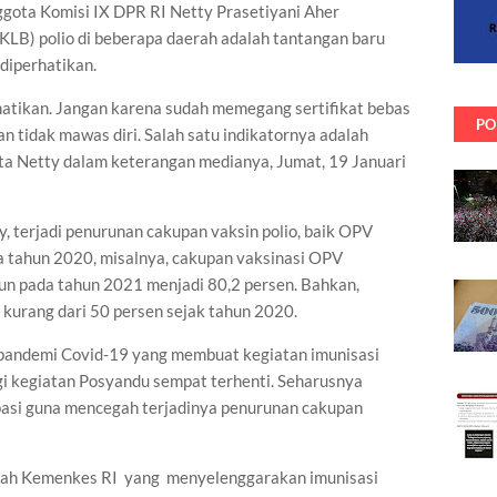
ta Komisi IX DPR RI Netty Prasetiyani Aher
KLB) polio di beberapa daerah adalah tantangan baru
diperhatikan.
rhatikan. Jangan karena sudah memegang sertifikat bebas
PO
an tidak mawas diri. Salah satu indikatornya adalah
ata Netty dalam keterangan medianya, Jumat, 19 Januari
 terjadi penurunan cakupan vaksin polio, baik OPV
a tahun 2020, misalnya, cakupan vaksinasi OPV
n pada tahun 2021 menjadi 80,2 persen. Bahkan,
kurang dari 50 persen sejak tahun 2020.
 pandemi Covid-19 yang membuat kegiatan imunisasi
gi kegiatan Posyandu sempat terhenti. Seharusnya
pasi guna mencegah terjadinya penurunan cakupan
ah Kemenkes RI
yang
menyelenggarakan imunisasi