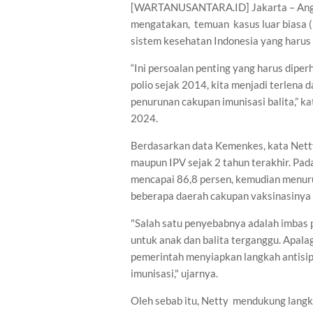
[WARTANUSANTARA.ID] Jakarta – Anggo
mengatakan, temuan kasus luar biasa (
sistem kesehatan Indonesia yang harus 
“Ini persoalan penting yang harus dipe
polio sejak 2014, kita menjadi terlena d
penurunan cakupan imunisasi balita,” k
2024.
Berdasarkan data Kemenkes, kata Netty,
maupun IPV sejak 2 tahun terakhir. Pad
mencapai 86,8 persen, kemudian menuru
beberapa daerah cakupan vaksinasinya
"Salah satu penyebabnya adalah imbas
untuk anak dan balita terganggu. Apala
pemerintah menyiapkan langkah antisi
imunisasi," ujarnya.
Oleh sebab itu, Netty
mendukung langk