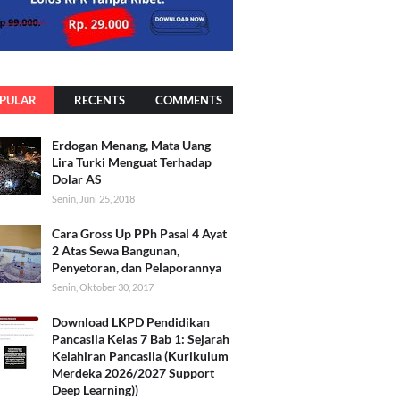
PULAR
RECENTS
COMMENTS
Erdogan Menang, Mata Uang
Lira Turki Menguat Terhadap
Dolar AS
Senin, Juni 25, 2018
Cara Gross Up PPh Pasal 4 Ayat
2 Atas Sewa Bangunan,
Penyetoran, dan Pelaporannya
Senin, Oktober 30, 2017
Download LKPD Pendidikan
Pancasila Kelas 7 Bab 1: Sejarah
Kelahiran Pancasila (Kurikulum
Merdeka 2026/2027 Support
Deep Learning))