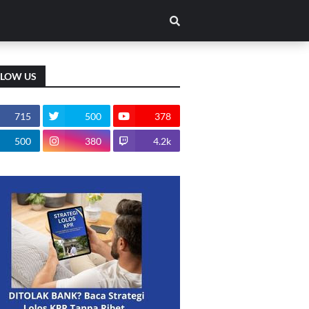
LLOW US
715
500
378
500
380
4.2k