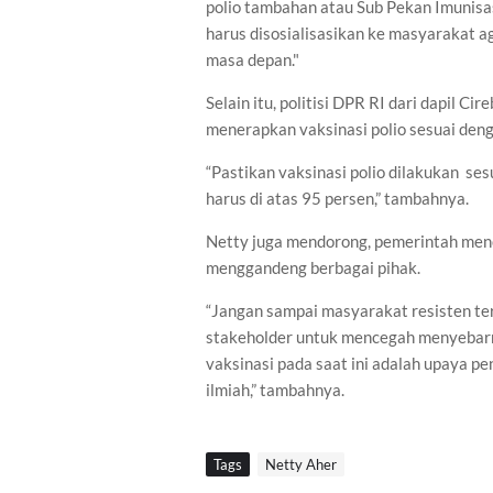
polio tambahan atau Sub Pekan Imunisasi
harus disosialisasikan ke masyarakat a
masa depan."
Selain itu, politisi DPR RI dari dapil 
menerapkan vaksinasi polio sesuai d
“Pastikan vaksinasi polio dilakukan
ses
harus di atas 95 persen,” tambahnya.
Netty juga mendorong, pemerintah menc
menggandeng berbagai pihak.
“Jangan sampai masyarakat resisten ter
stakeholder untuk mencegah menyebar
vaksinasi pada saat ini adalah upaya pe
ilmiah,” tambahnya.
Tags
Netty Aher