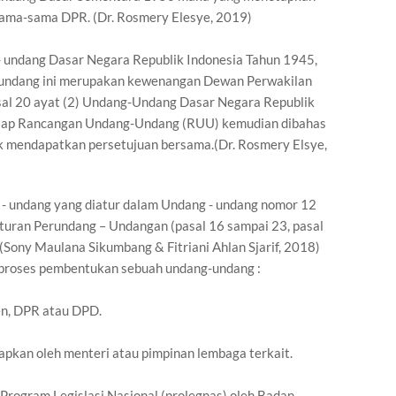
ama-sama DPR. (Dr. Rosmery Elesye, 2019)
- undang Dasar Negara Republik Indonesia Tahun 1945,
undang ini merupakan kewenangan Dewan Perwakilan
asal 20 ayat (2) Undang-Undang Dasar Negara Republik
tiap Rancangan Undang-Undang (RUU) kemudian dibahas
uk mendapatkan persetujuan bersama.(Dr. Rosmery Elsye,
 - undang yang diatur dalam Undang - undang nomor 12
uran Perundang – Undangan (pasal 16 sampai 23, pasal
(Sony Maulana Sikumbang & Fitriani Ahlan Sjarif, 2018)
 proses pembentukan sebuah undang-undang :
den, DPR atau DPD.
iapkan oleh menteri atau pimpinan lembaga terkait.
rogram Legislasi Nasional (prolegnas) oleh Badan