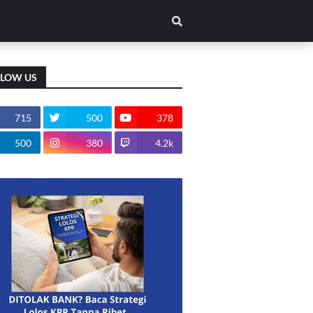
LLOW US
715
500
378
500
380
4.2k