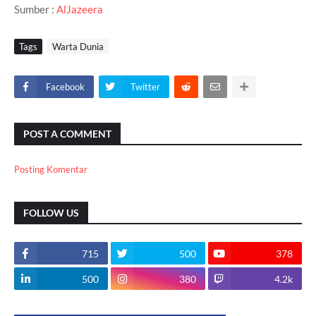
Sumber :
AlJazeera
Tags
Warta Dunia
Facebook
Twitter
POST A COMMENT
Posting Komentar
FOLLOW US
715
500
378
500
380
4.2k