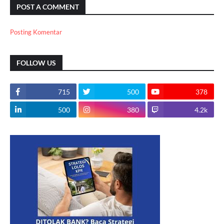
POST A COMMENT
Posting Komentar
FOLLOW US
715
500
378
500
380
4.2k