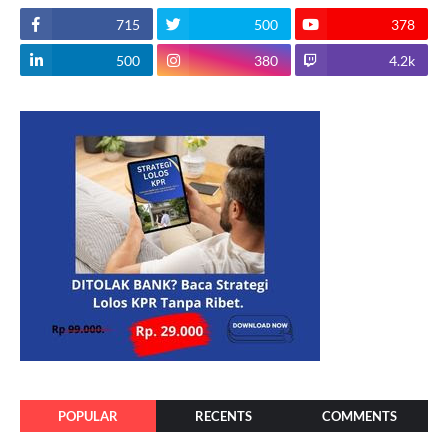
715
500
378
500
380
4.2k
POPULAR
RECENTS
COMMENTS