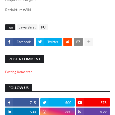
Redaktur: WIN
Tags
Jawa Barat
PUI
Facebook
Twitter
POST A COMMENT
Posting Komentar
FOLLOW US
715
500
378
500
380
4.2k