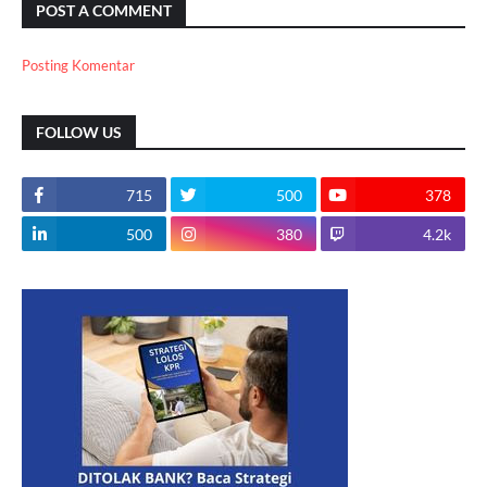
POST A COMMENT
Posting Komentar
FOLLOW US
715
500
378
500
380
4.2k