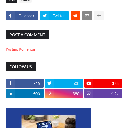
Facebook
Twitter
POST A COMMENT
Posting Komentar
FOLLOW US
715
500
378
500
380
4.2k