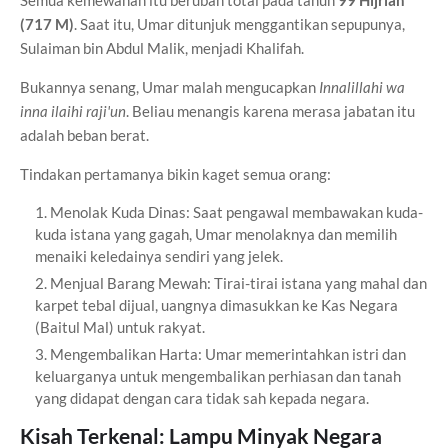
Semua kemewahan itu berubah total pada tahun
99 Hijriah
(717 M)
. Saat itu, Umar ditunjuk menggantikan sepupunya,
Sulaiman bin Abdul Malik, menjadi Khalifah.
Bukannya senang, Umar malah mengucapkan
Innalillahi wa
inna ilaihi raji'un
. Beliau menangis karena merasa jabatan itu
adalah beban berat.
Tindakan pertamanya bikin kaget semua orang:
Menolak Kuda Dinas: Saat pengawal membawakan kuda-
kuda istana yang gagah, Umar menolaknya dan memilih
menaiki keledainya sendiri yang jelek.
Menjual Barang Mewah: Tirai-tirai istana yang mahal dan
karpet tebal dijual, uangnya dimasukkan ke Kas Negara
(Baitul Mal) untuk rakyat.
Mengembalikan Harta: Umar memerintahkan istri dan
keluarganya untuk mengembalikan perhiasan dan tanah
yang didapat dengan cara tidak sah kepada negara.
Kisah Terkenal: Lampu Minyak Negara