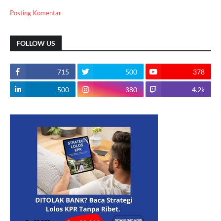
Posting Komentar
FOLLOW US
715
500
378
500
380
4.2k