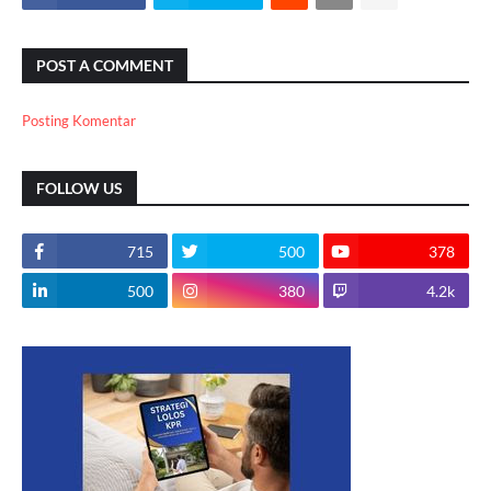
POST A COMMENT
Posting Komentar
FOLLOW US
715
500
378
500
380
4.2k