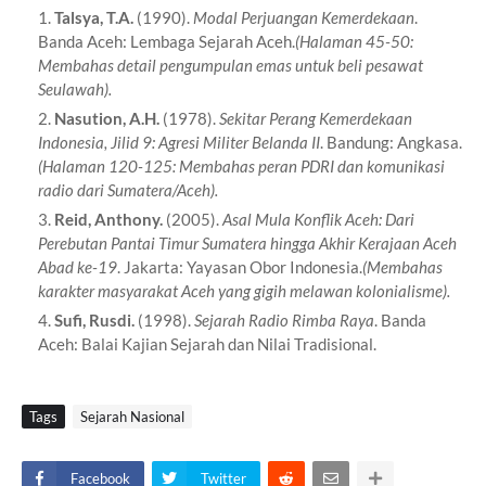
Talsya, T.A.
(1990).
Modal Perjuangan Kemerdekaan
.
Banda Aceh: Lembaga Sejarah Aceh.
(Halaman 45-50:
Membahas detail pengumpulan emas untuk beli pesawat
Seulawah).
Nasution, A.H.
(1978).
Sekitar Perang Kemerdekaan
Indonesia, Jilid 9: Agresi Militer Belanda II
. Bandung: Angkasa.
(Halaman 120-125: Membahas peran PDRI dan komunikasi
radio dari Sumatera/Aceh).
Reid, Anthony.
(2005).
Asal Mula Konflik Aceh: Dari
Perebutan Pantai Timur Sumatera hingga Akhir Kerajaan Aceh
Abad ke-19
. Jakarta: Yayasan Obor Indonesia.
(Membahas
karakter masyarakat Aceh yang gigih melawan kolonialisme).
Sufi, Rusdi.
(1998).
Sejarah Radio Rimba Raya
. Banda
Aceh: Balai Kajian Sejarah dan Nilai Tradisional.
Tags
Sejarah Nasional
Facebook
Twitter