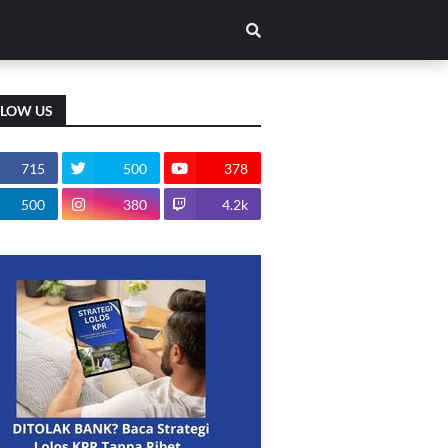
LLOW US
715
500
378
500
380
4.2k