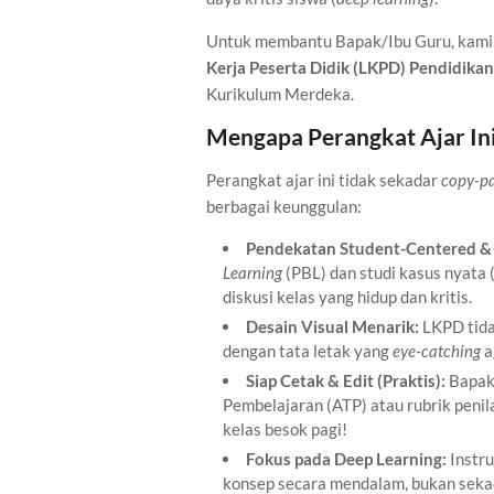
Untuk membantu Bapak/Ibu Guru, kami
Kerja Peserta Didik (LKPD) Pendidikan
Kurikulum Merdeka.
Mengapa Perangkat Ajar Ini
Perangkat ajar ini tidak sekadar
copy-p
berbagai keunggulan:
Pendekatan Student-Centered &
Learning
(PBL) dan studi kasus nyata 
diskusi kelas yang hidup dan kritis.
Desain Visual Menarik:
LKPD tida
dengan tata letak yang
eye-catching
a
Siap Cetak & Edit (Praktis):
Bapak/
Pembelajaran (ATP) atau rubrik penil
kelas besok pagi!
Fokus pada Deep Learning:
Instr
konsep secara mendalam, bukan sekad