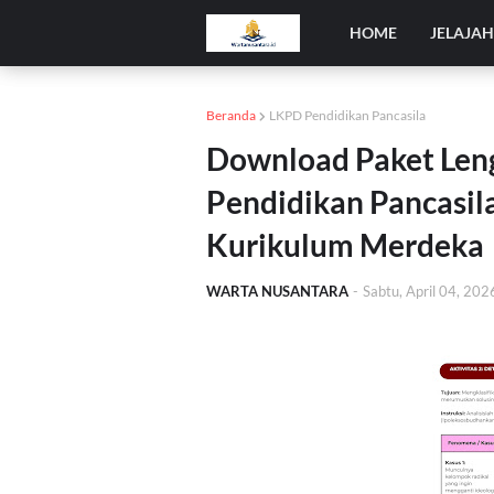
HOME
JELAJA
Beranda
LKPD Pendidikan Pancasila
Download Paket Len
Pendidikan Pancasila
Kurikulum Merdeka
WARTA NUSANTARA
-
Sabtu, April 04, 202