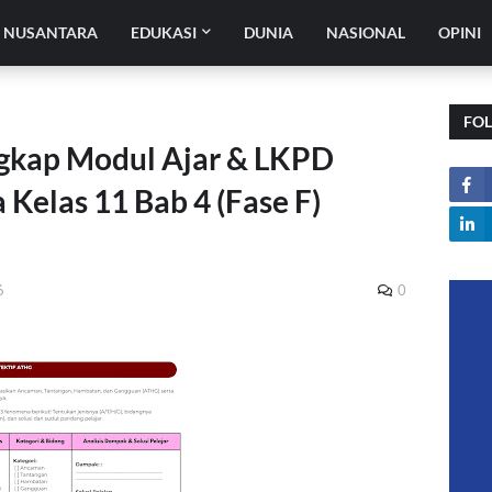
H NUSANTARA
EDUKASI
DUNIA
NASIONAL
OPINI
FO
gkap Modul Ajar & LKPD
 Kelas 11 Bab 4 (Fase F)
6
0