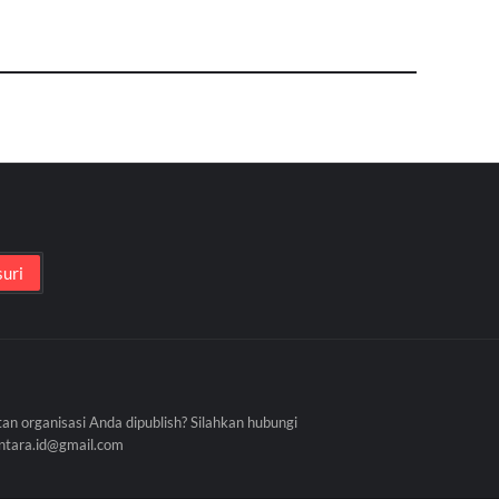
tan organisasi Anda dipublish? Silahkan hubungi
antara.id@gmail.com