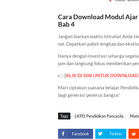
Cara Download Modul Ajar 
Bab 4
Jangan biarkan waktu istirahat Anda te
nol. Dapatkan paket lengkap dan eksklus
Hanya dengan investasi seharga segela
jam dan langsung fokus memberikan peng
👉
[
KLIK DI SINI UNTUK DOWNLOAD 
Mari ciptakan suasana belajar Pendidik
bagi generasi penerus bangsa!
Tags
LKPD Pendidikan Pancasila
Mate
Facebook
Twitter