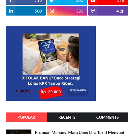
715
500
378
500
380
4.2k
POPULAR
RECENTS
COMMENTS
Erdogan Menang, Mata Uang Lira Turki Menguat