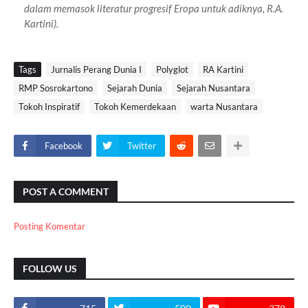
dalam memasok literatur progresif Eropa untuk adiknya, R.A.
Kartini).
Tags
Jurnalis Perang Dunia I
Polyglot
RA Kartini
RMP Sosrokartono
Sejarah Dunia
Sejarah Nusantara
Tokoh Inspiratif
Tokoh Kemerdekaan
warta Nusantara
Facebook
Twitter
POST A COMMENT
Posting Komentar
FOLLOW US