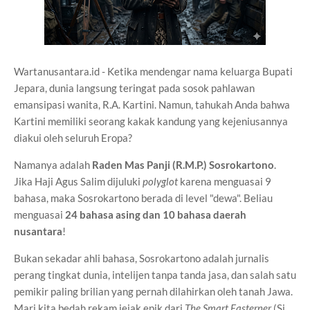
Wartanusantara.id - Ketika mendengar nama keluarga Bupati
Jepara, dunia langsung teringat pada sosok pahlawan
emansipasi wanita, R.A. Kartini. Namun, tahukah Anda bahwa
Kartini memiliki seorang kakak kandung yang kejeniusannya
diakui oleh seluruh Eropa?
Namanya adalah
Raden Mas Panji (R.M.P.) Sosrokartono
.
Jika Haji Agus Salim dijuluki
polyglot
karena menguasai 9
bahasa, maka Sosrokartono berada di level "dewa". Beliau
menguasai
24 bahasa asing dan 10 bahasa daerah
nusantara
!
Bukan sekadar ahli bahasa, Sosrokartono adalah jurnalis
perang tingkat dunia, intelijen tanpa tanda jasa, dan salah satu
pemikir paling brilian yang pernah dilahirkan oleh tanah Jawa.
Mari kita bedah rekam jejak epik dari
The Smart Easterner
(Si