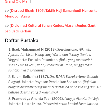
Grand Old Man
]
👉
[
Disrupsi Bisnis 1905: Taktik Haji Samanhudi Hancurkan
Monopoli Asing
]
👉
[
Diplomasi Kultural Sunan Kudus: Alasan Jenius Ganti
Sapi Jadi Kerbau
]
Daftar Pustaka
Ibad, Muhammad N.
(2018).
Sosrokartono:
Hikmah,
Ajaran, dan Kisah Hidup sang Wartawan Perang Dunia I
.
Yogyakarta: Pustaka Pesantren.
(Buku yang membedah
spesifik masa kecil, karir jurnalistik di Eropa, hingga masa
spiritualnya di Bandung).
Salam, Solichin.
(1987).
Drs. R.M.P. Sosrokartono:
Sebuah
Biografi
. Jakarta: Yayasan Pendidikan Soekarno.
(Rujukan
biografi akademis yang merinci daftar 24 bahasa asing dan 10
bahasa daerah yang dikuasainya).
Pramoedya Ananta Toer.
(2003).
Panggil Aku Kartini Saja
.
Jakarta: Hasta Mitra.
(Mencatat peran krusial Sosrokartono