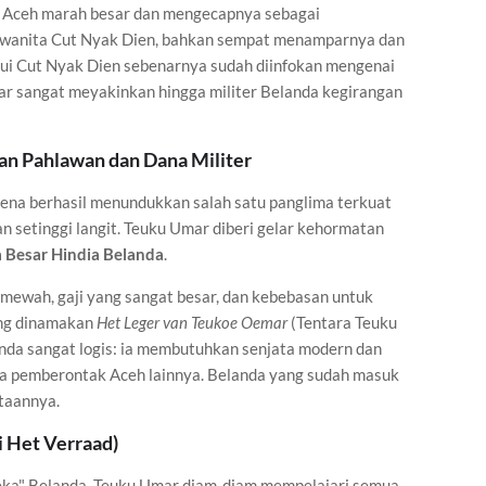
 Aceh marah besar dan mengecapnya sebagai
an wanita Cut Nyak Dien, bahkan sempat menamparnya dan
ui Cut Nyak Dien sebenarnya sudah diinfokan mengenai
mar sangat meyakinkan hingga militer Belanda kegirangan
han Pahlawan dan Dana Militer
ena berhasil menundukkan salah satu panglima terkuat
 setinggi langit. Teuku Umar diberi gelar kehormatan
 Besar Hindia Belanda
.
h mewah, gaji yang sangat besar, dan kebebasan untuk
ang dinamakan
Het Leger van Teukoe Oemar
(Tentara Teuku
da sangat logis: ia membutuhkan senjata modern dan
sa pemberontak Aceh lainnya. Belanda yang sudah masuk
taannya.
 Het Verraad)
neka" Belanda, Teuku Umar diam-diam mempelajari semua