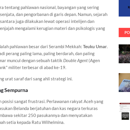
ara tentang pahlawan nasional, bayangan yang sering
 senjata, dan pengorbanan di garis depan. Namun, sejarah
ntara juga dilakukan lewat operasi intelijen dan
enjajah mengalami kerugian materi dan psikologis yang
PO
adalah pahlawan besar dari Serambi Mekkah:
Teuku Umar
.
i perang paling lama, paling berdarah, dan paling
mar muncul dengan sebuah taktik
Double Agent
(Agen
nk" militer terbesar di abad ke-19.
 urat saraf dari sang ahli strategi ini.
ang Sempurna
posisi sangat frustrasi. Perlawanan rakyat Aceh yang
asukan Belanda berjatuhan dan kas negara terkuras
membawa sekitar 250 pasukannya dan menyatakan
ah setia kepada Ratu Wilhelmina.