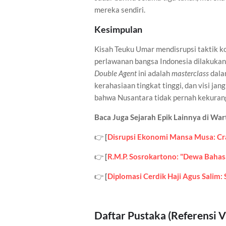
mereka sendiri.
Kesimpulan
Kisah Teuku Umar mendisrupsi taktik k
perlawanan bangsa Indonesia dilakukan 
Double Agent
ini adalah
masterclass
dala
kerahasiaan tingkat tinggi, dan visi j
bahwa Nusantara tidak pernah kekuranga
Baca Juga Sejarah Epik Lainnya di War
👉
[
Disrupsi Ekonomi Mansa Musa: Cr
👉
[
R.M.P. Sosrokartono: "Dewa Bahasa
👉
[
Diplomasi Cerdik Haji Agus Salim:
Daftar Pustaka (Referensi Va