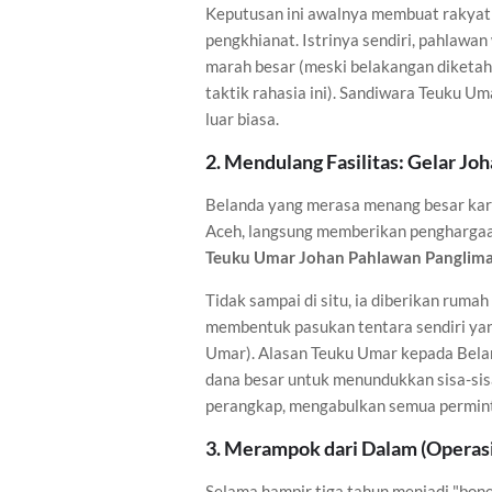
Keputusan ini awalnya membuat rakyat
pengkhianat. Istrinya sendiri, pahlaw
marah besar (meski belakangan diketah
taktik rahasia ini). Sandiwara Teuku U
luar biasa.
2. Mendulang Fasilitas: Gelar Jo
Belanda yang merasa menang besar kar
Aceh, langsung memberikan penghargaan
Teuku Umar Johan Pahlawan Panglima
Tidak sampai di situ, ia diberikan ruma
membentuk pasukan tentara sendiri y
Umar). Alasan Teuku Umar kepada Belan
dana besar untuk menundukkan sisa-si
perangkap, mengabulkan semua permin
3. Merampok dari Dalam (Operasi
Selama hampir tiga tahun menjadi "bo