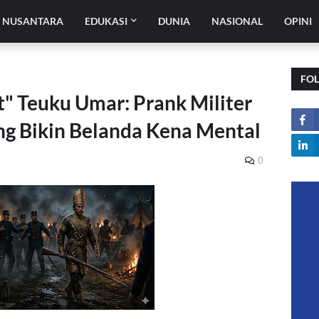
H NUSANTARA
EDUKASI
DUNIA
NASIONAL
OPINI
FO
t" Teuku Umar: Prank Militer
ng Bikin Belanda Kena Mental
0