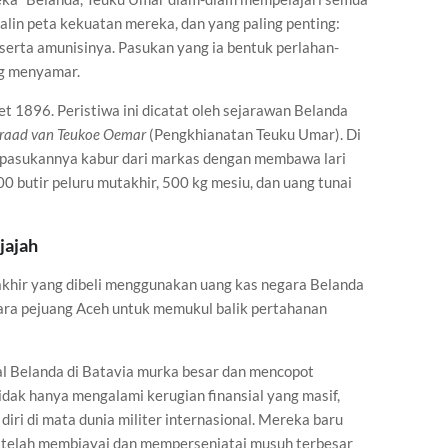
alin peta kekuatan mereka, dan yang paling penting:
serta amunisinya. Pasukan yang ia bentuk perlahan-
ng menyamar.
t 1896. Peristiwa ini dicatat oleh sejarawan Belanda
rraad van Teukoe Oemar
(Pengkhianatan Teuku Umar). Di
 pasukannya kabur dari markas dengan membawa lari
0 butir peluru mutakhir, 500 kg mesiu, dan uang tunai
jajah
takhir yang dibeli menggunakan uang kas negara Belanda
ara pejuang Aceh untuk memukul balik pertahanan
l Belanda di Batavia murka besar dan mencopot
idak hanya mengalami kerugian finansial yang masif,
diri di mata dunia militer internasional. Mereka baru
a telah membiayai dan mempersenjatai musuh terbesar