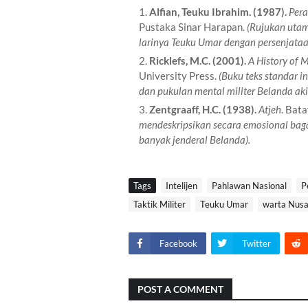
Alfian, Teuku Ibrahim.
(1987).
Pera
Pustaka Sinar Harapan.
(Rujukan utam
larinya Teuku Umar dengan persenjataa
Ricklefs, M.C.
(2001).
A History of 
University Press.
(Buku teks standar 
dan pukulan mental militer Belanda aki
Zentgraaff, H.C.
(1938).
Atjeh
. Bat
mendeskripsikan secara emosional bag
banyak jenderal Belanda).
Tags
Intelijen
Pahlawan Nasional
P
Taktik Militer
Teuku Umar
warta Nusa
Facebook
Twitter
POST A COMMENT