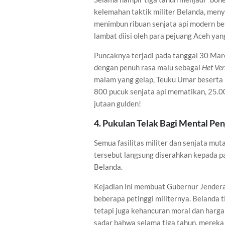
kelemahan taktik militer Belanda, meny
menimbun ribuan senjata api modern be
lambat diisi oleh para pejuang Aceh ya
Puncaknya terjadi pada tanggal 30 Mare
dengan penuh rasa malu sebagai
Het Ve
malam yang gelap, Teuku Umar beserta
800 pucuk senjata api mematikan, 25.00
jutaan gulden!
4. Pukulan Telak Bagi Mental Pen
Semua fasilitas militer dan senjata mu
tersebut langsung diserahkan kepada p
Belanda.
Kejadian ini membuat Gubernur Jendera
beberapa petinggi militernya. Belanda t
tetapi juga kehancuran moral dan harga 
sadar bahwa selama tiga tahun, merek