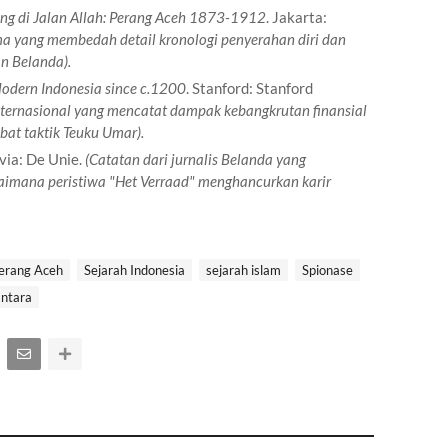
ng di Jalan Allah: Perang Aceh 1873-1912
. Jakarta:
a yang membedah detail kronologi penyerahan diri dan
n Belanda).
Modern Indonesia since c.1200
. Stanford: Stanford
internasional yang mencatat dampak kebangkrutan finansial
bat taktik Teuku Umar).
avia: De Unie.
(Catatan dari jurnalis Belanda yang
aimana peristiwa "Het Verraad" menghancurkan karir
erang Aceh
Sejarah Indonesia
sejarah islam
Spionase
ntara