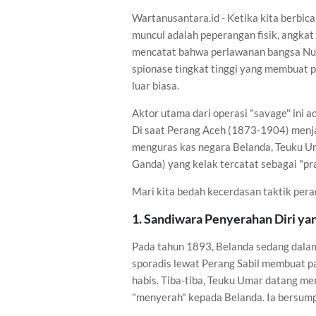
Wartanusantara.id - Ketika kita berbic
muncul adalah peperangan fisik, angkat
mencatat bahwa perlawanan bangsa Nusa
spionase tingkat tinggi yang membuat p
luar biasa.
Aktor utama dari operasi "savage" ini 
Di saat Perang Aceh (1873-1904) menjad
menguras kas negara Belanda, Teuku U
Ganda) yang kelak tercatat sebagai "pra
Mari kita bedah kecerdasan taktik perang
1. Sandiwara Penyerahan Diri y
Pada tahun 1893, Belanda sedang dalam 
sporadis lewat Perang Sabil membuat p
habis. Tiba-tiba, Teuku Umar datang 
"menyerah" kepada Belanda. Ia bersump