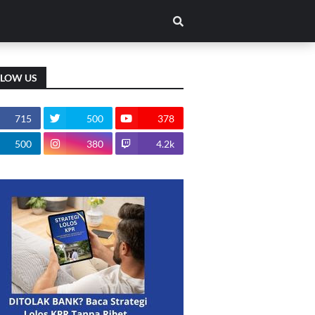
LLOW US
715
500
378
500
380
4.2k