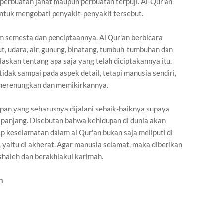
perbuatan jahat maupun perbuatan terpuji. Al-Qur'an
untuk mengobati penyakit-penyakit tersebut.
m semesta dan penciptaannya. Al Qur'an berbicara
aut, udara, air, gunung, binatang, tumbuh-tumbuhan dan
elaskan tentang apa saja yang telah diciptakannya itu.
idak sampai pada aspek detail, tetapi manusia sendiri,
r merenungkan dan memikirkannya.
upan yang seharusnya dijalani sebaik-baiknya supaya
panjang. Disebutan bahwa kehidupan di dunia akan
ep keselamatan dalam al Qur'an bukan saja meliputi di
, yaitu di akherat. Agar manusia selamat, maka diberikan
 shaleh dan berakhlakul karimah.
n