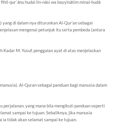
 fīhil-qur`ānu hudal lin-nāsi wa bayyinātim minal-hudā
) yang di dalam nya diturunkan Al-Qur’an sebagai
penjelasan mengenai petunjuk itu serta pembeda (antara
eh Kadar M. Yusuf, penggalan ayat di atas menjelaskan
i manusia). Al-Quran sebagai panduan bagi manusia dalam
u perjalanan, yang mana bila mengikuti panduan seperti
lamat sampai ke tujuan. Sebaliknya, jika manusia
 ia tidak akan selamat sampai ke tujuan.