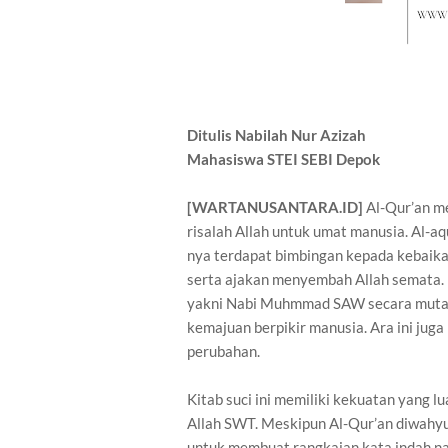
Ditulis Nabilah Nur Azizah
Mahasiswa STEI SEBI Depok
[WARTANUSANTARA.ID]
Al-Qur’an me
risalah Allah untuk umat manusia. Al-a
nya terdapat bimbingan kepada kebaikan
serta ajakan menyembah Allah semata. Ki
yakni Nabi Muhmmad SAW secara mutaw
kemajuan berpikir manusia. Ara ini jug
perubahan.
Kitab suci ini memiliki kekuatan yang 
Allah SWT. Meskipun Al-Qur’an diwahyu
untuk membuat rangkaian kata indah n