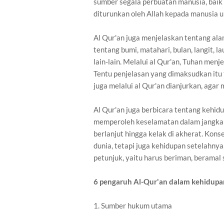
sumber segala perbuatan manusia, baik 
diturunkan oleh Allah kepada manusia 
Al Qur'an juga menjelaskan tentang ala
tentang bumi, matahari, bulan, langit, l
lain-lain. Melalui al Qur'an, Tuhan menj
Tentu penjelasan yang dimaksudkan itu t
juga melalui al Qur'an dianjurkan, aga
Al Qur'an juga berbicara tentang kehid
memperoleh keselamatan dalam jangka 
berlanjut hingga kelak di akherat. Kons
dunia, tetapi juga kehidupan setelahnya
petunjuk, yaitu harus beriman, beramal
6 pengaruh Al-Qur'an dalam kehidupa
1. Sumber hukum utama