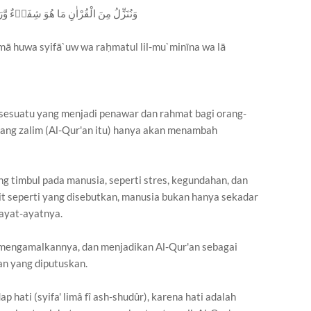
وَنُنَزِّلُ مِنَ الْقُرْاٰنِ مَا هُوَ شِفَاۤءٌ وَّرَح
 mā huwa syifā`uw wa raḥmatul lil-mu`minīna wa lā
 sesuatu yang menjadi penawar dan rahmat bagi orang-
ang zalim (Al-Qur'an itu) hanya akan menambah
g timbul pada manusia, seperti stres, kegundahan, dan
it seperti yang disebutkan, manusia bukan hanya sekadar
ayat-ayatnya.
 mengamalkannya, dan menjadikan Al-Qur'an sebagai
n yang diputuskan.
 hati (syifa' limâ fî ash-shudûr), karena hati adalah