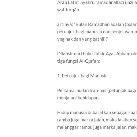
Arab Latin: Syahru ramaḍānallażī unzila
wal-furqān.
artinya: “Bulan Ramadhan adalah (bulan
petunjuk bagi manusia dan penjelasan-
yng hak dan yang bathil).”
Dilansir dari buku Tafsir Ayat Ahkam ol
tiga fungsi Al-Qur'an:
1. Petunjuk bagi Manusia
Pertama, hudan li an-nas (petunjuk bag
menjalani kehidupan.
Hidup manusia diibaratkan sebagai suat
rambu juga marka jalan, maka ia akan se
melanggar rambu juga marka jalan, maka