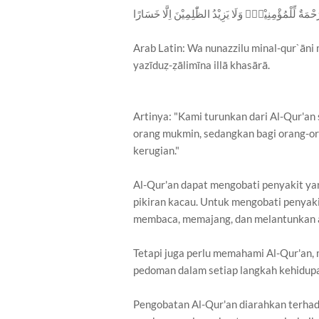
ْمَةٌ لِّلْمُؤْمِنِيْنَۙ وَلَا يَزِيْدُ الظّٰلِمِيْنَ اِلَّا خَسَارًا
Arab Latin: Wa nunazzilu minal-qur`āni
yazīduẓ-ẓālimīna illā khasārā.
Artinya: "Kami turunkan dari Al-Qur'an
orang mukmin, sedangkan bagi orang-or
kerugian."
Al-Qur'an dapat mengobati penyakit yan
pikiran kacau. Untuk mengobati penyak
membaca, memajang, dan melantunkan 
Tetapi juga perlu memahami Al-Qur'an,
pedoman dalam setiap langkah kehidupa
Pengobatan Al-Qur'an diarahkan terhadap