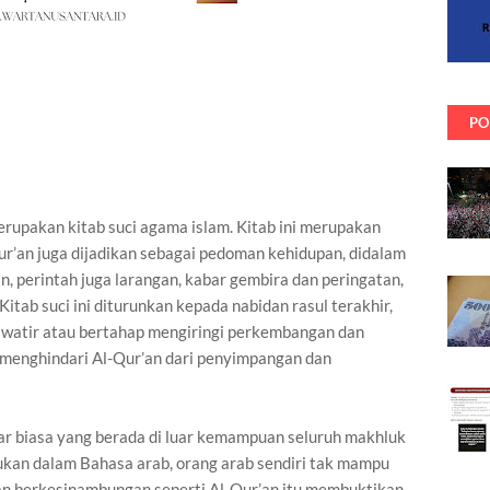
PO
rupakan kitab suci agama islam. Kitab ini merupakan
qur’an juga dijadikan sebagai pedoman kehidupan, didalam
, perintah juga larangan, kabar gembira dan peringatan,
tab suci ini diturunkan kepada nabidan rasul terakhir,
atir atau bertahap mengiringi perkembangan dan
a menghindari Al-Qur’an dari penyimpangan dan
luar biasa yang berada di luar kemampuan seluruh makhluk
kan dalam Bahasa arab, orang arab sendiri tak mampu
an berkesinambungan seperti Al-Qur’an.itu membuktikan