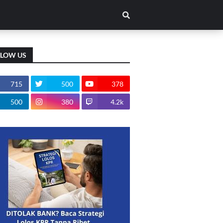
LLOW US
715
500
378
500
380
4.2k