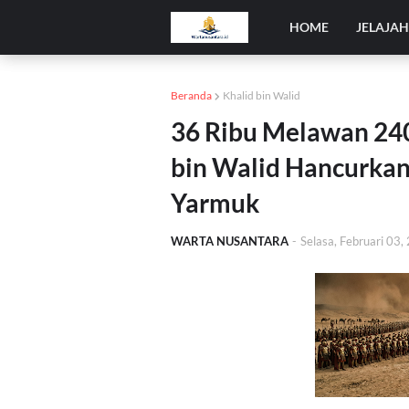
HOME
JELAJA
Beranda
Khalid bin Walid
36 Ribu Melawan 240 
bin Walid Hancurka
Yarmuk
WARTA NUSANTARA
-
Selasa, Februari 03,