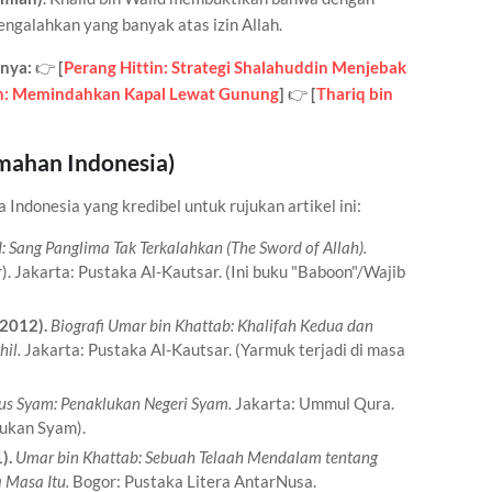
mengalahkan yang banyak atas izin Allah.
nnya:
👉
[
Perang Hittin: Strategi Shalahuddin Menjebak
ih: Memindahkan Kapal Lewat Gunung
]
👉
[
Thariq bin
mahan Indonesia)
 Indonesia yang kredibel untuk rujukan artikel ini:
: Sang Panglima Tak Terkalahkan (The Sword of Allah).
. Jakarta: Pustaka Al-Kautsar. (Ini buku "Baboon"/Wajib
2012).
Biografi Umar bin Khattab: Khalifah Kedua dan
il.
Jakarta: Pustaka Al-Kautsar. (Yarmuk terjadi di masa
us Syam: Penaklukan Negeri Syam.
Jakarta: Ummul Qura.
lukan Syam).
).
Umar bin Khattab: Sebuah Telaah Mendalam tentang
 Masa Itu.
Bogor: Pustaka Litera AntarNusa.