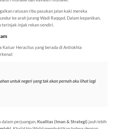
galkan ratusan ribu pasukan jalan kaki mereka
undur ke arah jurang Wadi Raqqad. Dalam kepanikan,
terinjak-injak rekan sendiri.
yam
a Kaisar Heraclius yang berada di Antiokhia
rkenal:
sahan untuk negeri yang tak akan pernah aku lihat lagi
 dalam perjuangan,
Kualitas (Iman & Strategi)
jauh lebih
umlah)
. Khalid bin Walid membuktikan bahwa dengan