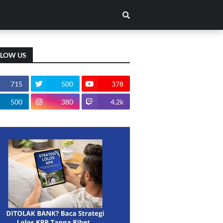
LLOW US
715
500
378
500
380
4.2k