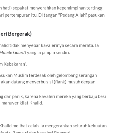
h hati) sepakat menyerahkan kepemimpinan tertinggi
ari pertempuran itu. Di tangan "Pedang Allah", pasukan
leri Bergerak)
alid tidak menyebar kavalerinya secara merata. Ia
Mobile Guard
) yang ia pimpin sendiri.
m Kebakaran".
pasukan Muslim terdesak oleh gelombang serangan
 akan datang menyerbu sisi (flank) musuh dengan
g dan panik, karena kavaleri mereka yang berbaju besi
 manuver kilat Khalid.
Khalid melihat celah. Ia mengerahkan seluruh kekuatan
nfantri Romawi dan kavaleri Romawi.