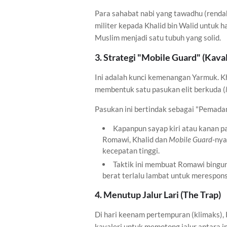
Para sahabat nabi yang tawadhu (renda
militer kepada Khalid bin Walid untuk h
Muslim menjadi satu tubuh yang solid.
3. Strategi "Mobile Guard" (Kava
Ini adalah kunci kemenangan Yarmuk. Kh
membentuk satu pasukan elit berkuda (
Pasukan ini bertindak sebagai "Pemada
Kapanpun sayap kiri atau kanan 
Romawi, Khalid dan
Mobile Guard
-nya
kecepatan tinggi.
Taktik ini membuat Romawi bingun
berat terlalu lambat untuk merespons
4. Menutup Jalur Lari (The Trap)
Di hari keenam pertempuran (klimaks), 
kavaleri untuk memotong jalur antara i