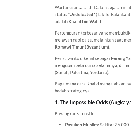
Wartanusantara.id - Dalam sejarah mili
status
"Undefeated"
(Tak Terkalahkan) 
adalah
Khalid bin Walid
.
Pertempuran terbesar yang membuktikan
melawan nabi palsu, melainkan saat me
Romawi Timur (Byzantium)
.
Peristiwa itu dikenal sebagai
Perang Ya
mengubah peta dunia selamanya, di man
(Suriah, Palestina, Yordania).
Bagaimana cara Khalid mengalahkan pasu
bedah strateginya.
1. The Impossible Odds (Angka y
Bayangkan situasi ini:
Pasukan Muslim:
Sekitar 36.000 -