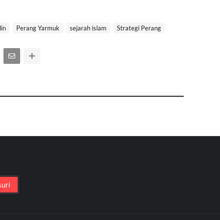
din
Perang Yarmuk
sejarah islam
Strategi Perang