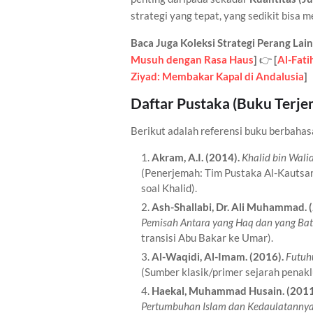
strategi yang tepat, yang sedikit bisa 
Baca Juga Koleksi Strategi Perang Lai
Musuh dengan Rasa Haus
]
👉
[
Al-Fat
Ziyad: Membakar Kapal di Andalusia
]
Daftar Pustaka (Buku Terje
Berikut adalah referensi buku berbahasa
Akram, A.I.
(2014).
Khalid bin Walid
(Penerjemah: Tim Pustaka Al-Kautsar)
soal Khalid).
Ash-Shallabi, Dr. Ali Muhammad.
(
Pemisah Antara yang Haq dan yang Bath
transisi Abu Bakar ke Umar).
Al-Waqidi, Al-Imam.
(2016).
Futuh
(Sumber klasik/primer sejarah penak
Haekal, Muhammad Husain.
(2011
Pertumbuhan Islam dan Kedaulatannya