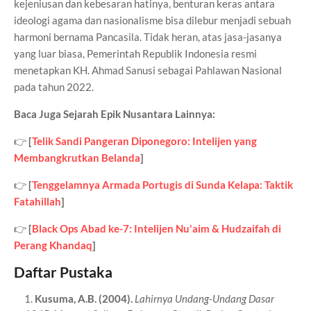
kejeniusan dan kebesaran hatinya, benturan keras antara
ideologi agama dan nasionalisme bisa dilebur menjadi sebuah
harmoni bernama Pancasila. Tidak heran, atas jasa-jasanya
yang luar biasa, Pemerintah Republik Indonesia resmi
menetapkan KH. Ahmad Sanusi sebagai Pahlawan Nasional
pada tahun 2022.
Baca Juga Sejarah Epik Nusantara Lainnya:
👉
[
Telik Sandi Pangeran Diponegoro: Intelijen yang
Membangkrutkan Belanda
]
👉
[
Tenggelamnya Armada Portugis di Sunda Kelapa: Taktik
Fatahillah
]
👉
[
Black Ops Abad ke-7: Intelijen Nu'aim & Hudzaifah di
Perang Khandaq
]
Daftar Pustaka
Kusuma, A.B.
(2004).
Lahirnya Undang-Undang Dasar