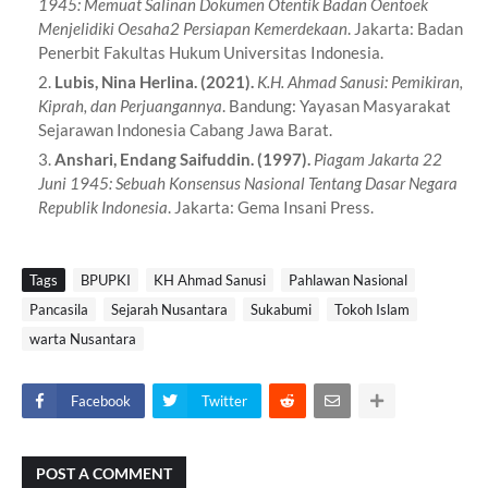
1945: Memuat Salinan Dokumen Otentik Badan Oentoek
Menjelidiki Oesaha2 Persiapan Kemerdekaan
. Jakarta: Badan
Penerbit Fakultas Hukum Universitas Indonesia.
Lubis, Nina Herlina.
(2021).
K.H. Ahmad Sanusi: Pemikiran,
Kiprah, dan Perjuangannya
. Bandung: Yayasan Masyarakat
Sejarawan Indonesia Cabang Jawa Barat.
Anshari, Endang Saifuddin.
(1997).
Piagam Jakarta 22
Juni 1945: Sebuah Konsensus Nasional Tentang Dasar Negara
Republik Indonesia
. Jakarta: Gema Insani Press.
Tags
BPUPKI
KH Ahmad Sanusi
Pahlawan Nasional
Pancasila
Sejarah Nusantara
Sukabumi
Tokoh Islam
warta Nusantara
Facebook
Twitter
POST A COMMENT