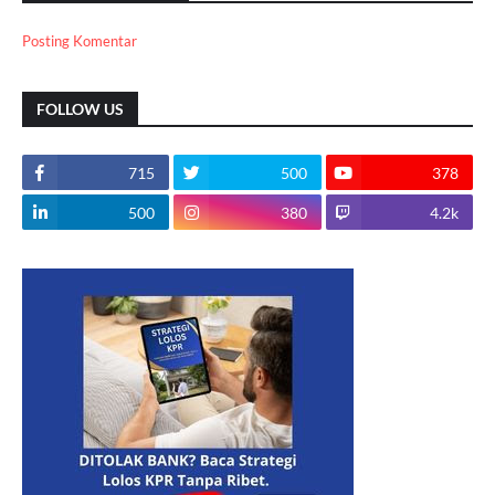
Posting Komentar
FOLLOW US
715
500
378
500
380
4.2k