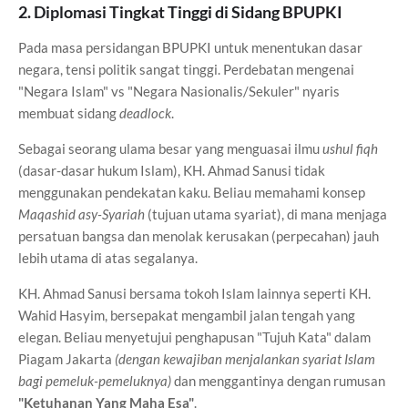
2. Diplomasi Tingkat Tinggi di Sidang BPUPKI
Pada masa persidangan BPUPKI untuk menentukan dasar
negara, tensi politik sangat tinggi. Perdebatan mengenai
"Negara Islam" vs "Negara Nasionalis/Sekuler" nyaris
membuat sidang
deadlock
.
Sebagai seorang ulama besar yang menguasai ilmu
ushul fiqh
(dasar-dasar hukum Islam), KH. Ahmad Sanusi tidak
menggunakan pendekatan kaku. Beliau memahami konsep
Maqashid asy-Syariah
(tujuan utama syariat), di mana menjaga
persatuan bangsa dan menolak kerusakan (perpecahan) jauh
lebih utama di atas segalanya.
KH. Ahmad Sanusi bersama tokoh Islam lainnya seperti KH.
Wahid Hasyim, bersepakat mengambil jalan tengah yang
elegan. Beliau menyetujui penghapusan "Tujuh Kata" dalam
Piagam Jakarta
(dengan kewajiban menjalankan syariat Islam
bagi pemeluk-pemeluknya)
dan menggantinya dengan rumusan
"Ketuhanan Yang Maha Esa"
.